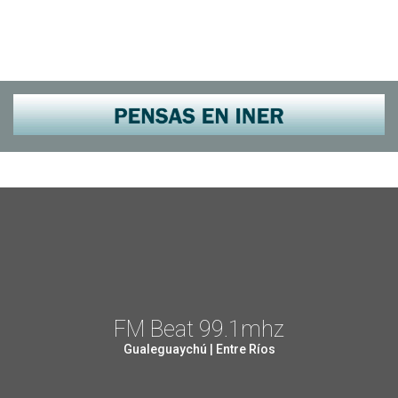
FM Beat 99.1mhz
Gualeguaychú | Entre Ríos