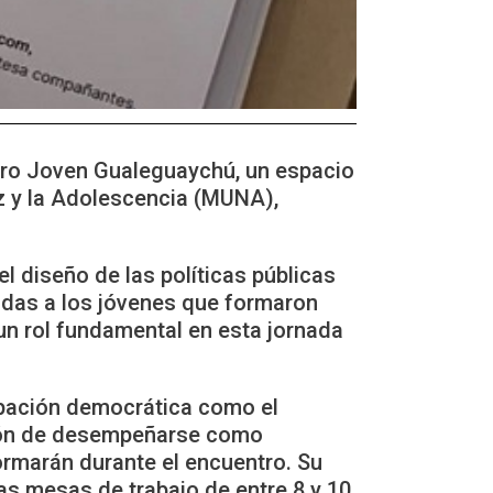
Foro Joven Gualeguaychú, un espacio
ez y la Adolescencia (MUNA),
el diseño de las políticas públicas
adas a los jóvenes que formaron
un rol fundamental en esta jornada
cipación democrática como el
isión de desempeñarse como
ormarán durante el encuentro. Su
as mesas de trabajo de entre 8 y 10